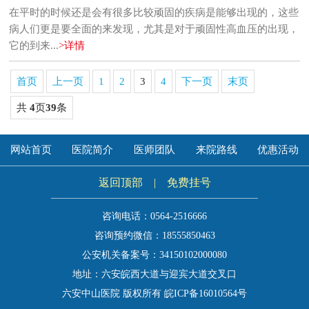
在平时的时候还是会有很多比较顽固的疾病是能够出现的，这些
病人们更是要全面的来发现，尤其是对于顽固性高血压的出现，
它的到来...
>详情
首页
上一页
1
2
3
4
下一页
末页
共
4
页
39
条
网站首页
医院简介
医师团队
来院路线
优惠活动
返回顶部
|
免费挂号
咨询电话：0564-2516666
咨询预约微信：18555850463
公安机关备案号：34150102000080
地址：六安皖西大道与迎宾大道交叉口
六安中山医院 版权所有 皖ICP备16010564号