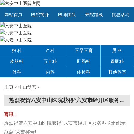
网站首页
医院简介
医师团队
来院路线
优惠活动
妇 科
产科
不孕不育
男 科
皮肤科
五官科
肛肠科
胃肠科
外科
内科
体检科
其他科室
主页
>
中山动态
>
热烈祝贺六安中山医院获得“六安市经开区服务型党组织示范点”荣
喜讯：
热烈祝贺六安中山医院获得“六安市经开区服务型党组织示
范点”荣誉称号!