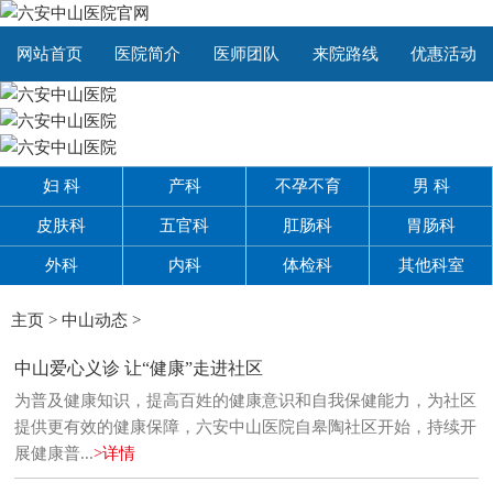
网站首页
医院简介
医师团队
来院路线
优惠活动
妇 科
产科
不孕不育
男 科
皮肤科
五官科
肛肠科
胃肠科
外科
内科
体检科
其他科室
主页
>
中山动态
>
中山爱心义诊 让“健康”走进社区
为普及健康知识，提高百姓的健康意识和自我保健能力，为社区
提供更有效的健康保障，六安中山医院自皋陶社区开始，持续开
展健康普...
>详情