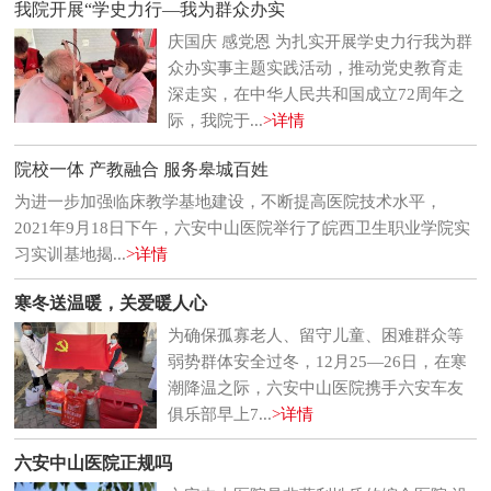
我院开展“学史力行—我为群众办实
庆国庆 感党恩 为扎实开展学史力行我为群
众办实事主题实践活动，推动党史教育走
深走实，在中华人民共和国成立72周年之
际，我院于...
>详情
院校一体 产教融合 服务皋城百姓
为进一步加强临床教学基地建设，不断提高医院技术水平，
2021年9月18日下午，六安中山医院举行了皖西卫生职业学院实
习实训基地揭...
>详情
寒冬送温暖，关爱暖人心
为确保孤寡老人、留守儿童、困难群众等
弱势群体安全过冬，12月25—26日，在寒
潮降温之际，六安中山医院携手六安车友
俱乐部早上7...
>详情
六安中山医院正规吗