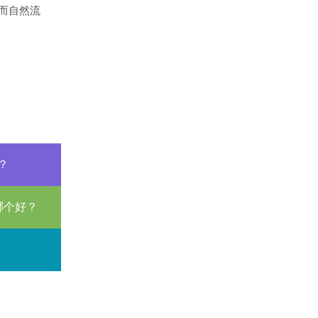
而自然流
？
哪个好？