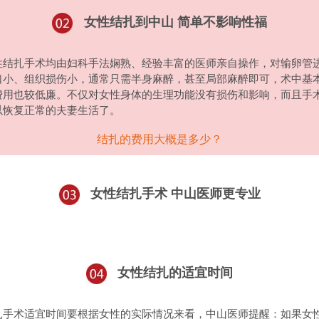
女性结扎到中山 简单不影响性福
性结扎手术均由妇科手法娴熟、经验丰富的医师亲自操作，对输卵管
口小、组织损伤小，通常只需半身麻醉，甚至局部麻醉即可，术中基
费用也较低廉。不仅对女性身体的生理功能没有损伤和影响，而且手
以恢复正常的夫妻生活了。
结扎的费用大概是多少？
女性结扎手术 中山医师更专业
女性结扎的适宜时间
扎手术适宜时间要根据女性的实际情况来看，中山医师提醒：如果女