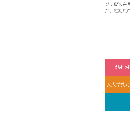
期，应选在
产、过期流
结扎对
女人结扎