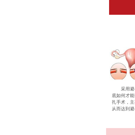
采用避
底如何才能
扎手术，主
从而达到避