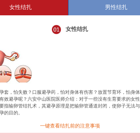
女性结扎
男性结扎
女性结扎
孕套，怕失败？口服避孕药，怕对身体有伤害？放置节育环，怕身体
有效避孕呢？六安中山医院医师介绍：对于一些没有生育要求的女性
要指输卵管结扎术，其避孕原理是把输卵管通道封闭，使卵子无法与
孕的目的。
一键查看结扎前的注意事项