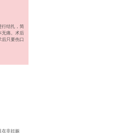
进行结扎，简
本无痛。术后
术后只要伤口
性在非妊娠