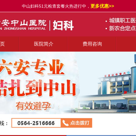
中山妇科51元检查套餐火热进行中，
更多优惠>>
页
医院简介
费用咨询