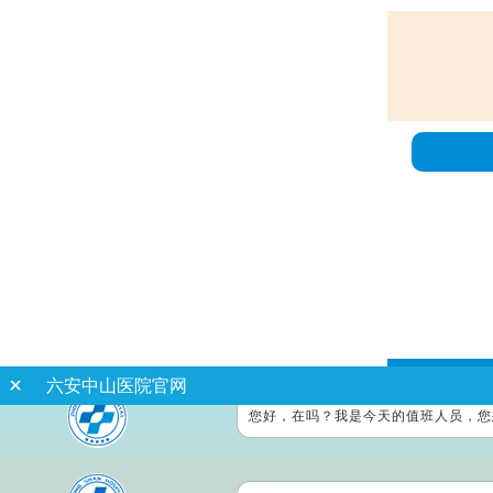
六安中山医院官网
您好，在吗？我是今天的值班人员，您